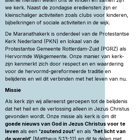
allerlei mensen weten ons te vinden en samen zijn
we kerk. Naast de zondagse erediensten zijn er
kleinschaliger activiteiten zoals clubs voor kinderen,
bijbelkringen of sociale activiteiten in de wijk.
De Maranathakerk is onderdeel van de Protestantse
Kerk Nederland (PKN) en lokaal van de
Protestantse Gemeente Rotterdam-Zuid (PGRZ) als
Hervormde Wijkgemeente. Onze manier van kerk-
zijn kenmerkt zich door respect en en waardering
voor de hervormd-gereformeerde traditie en
belijdenis en wil dit verbinden met het leven van nu.
Missie
Als kerk zijn wij allereerst geroepen tot de belijdenis
dat het heil en de verlossing alleen in Jezus Christus
gevonden wordt. Onze missie als kerk is om dit
goede nieuws van God in Jezus Christus voor te
leven
als een
'zoutend zout’
en als
'het licht van
de wereld’
(Mattheus 5:13-12) en dit te delen met