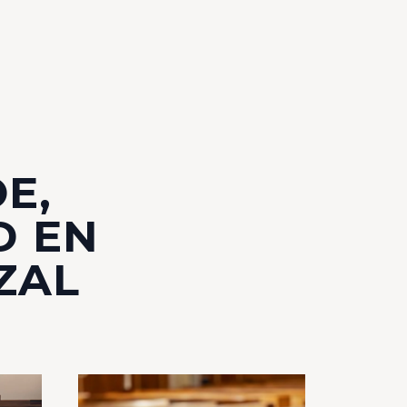
E,
D EN
 ZAL