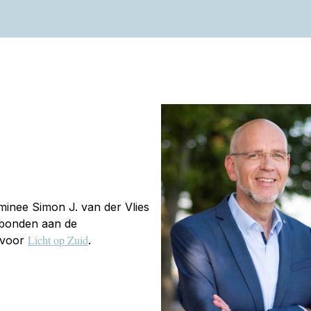
inee Simon J. van der Vlies
rbonden aan de
Licht op Zuid
 voor
.