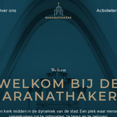
Over ons
Activiteite
Welkom
WELKOM BIJ D
ARANATHAKE
n kerk midden in de dynamiek van de stad. Een plek waar men
samenkomen om te ontmoeten, te leren en te geloven.