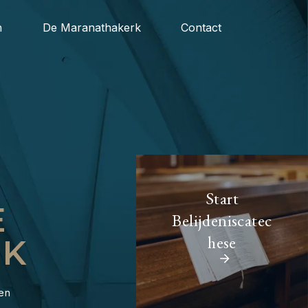
n
De Maranathakerk
Contact
Start
E
Belijdeniscatec
hese
RK
sen