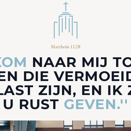
Mattheüs 11:28
'KOM
NAAR MIJ TO
EN DIE VERMOEI
AST ZIJN, EN IK
U RUST
GEVEN.''