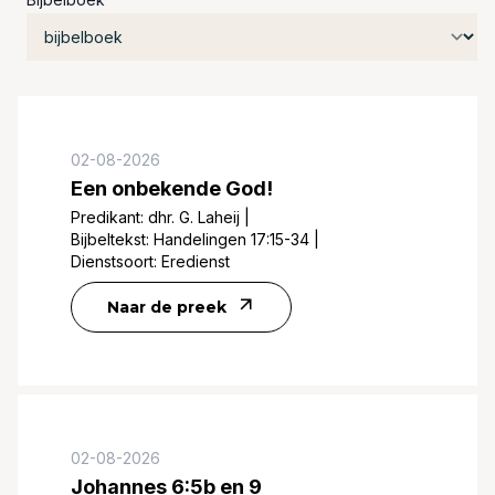
02-08-2026
Een onbekende God!
Predikant:
dhr. G. Laheij
|
Bijbeltekst:
Handelingen 17:15-34
|
Dienstsoort:
Eredienst
Naar de preek
02-08-2026
Johannes 6:5b en 9