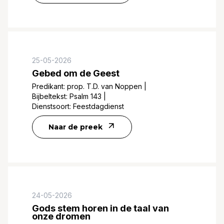
25-05-2026
Gebed om de Geest
Predikant:
prop. T.D. van Noppen
|
Bijbeltekst:
Psalm 143
|
Dienstsoort:
Feestdagdienst
Naar de preek
24-05-2026
Gods stem horen in de taal van
onze dromen