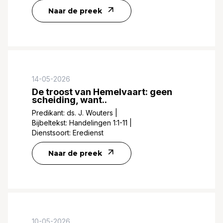
Naar de preek
14-05-2026
De troost van Hemelvaart: geen
scheiding, want..
Predikant:
ds. J. Wouters
|
Bijbeltekst:
Handelingen 1:1-11
|
Dienstsoort:
Eredienst
Naar de preek
10-05-2026