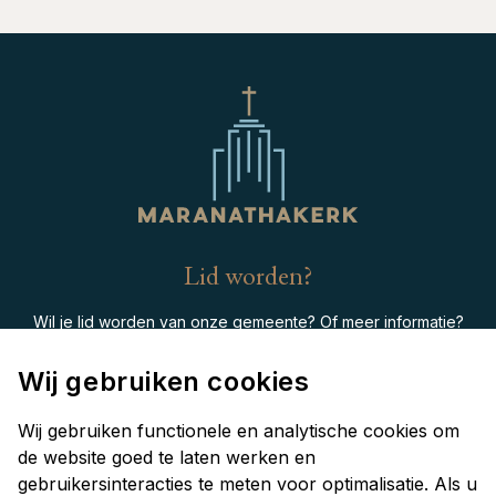
Lid worden?
Wil je lid worden van onze gemeente? Of meer informatie?
contact
Neem dan
op met de Scriba.
Wij gebruiken cookies
Contactinformatie
Wij gebruiken functionele en analytische cookies om
de website goed te laten werken en
gebruikersinteracties te meten voor optimalisatie. Als u
Hillevliet 116