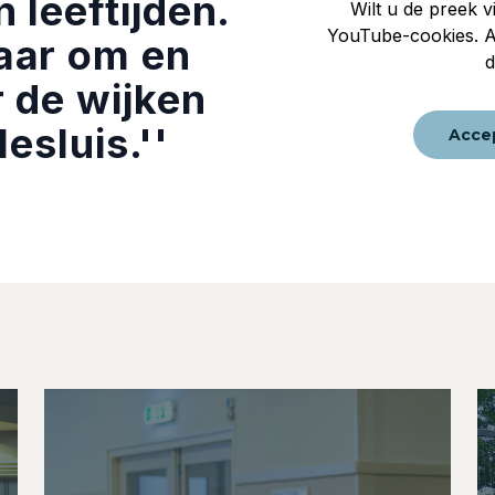
n leeftijden.
Wilt u de preek 
YouTube-cookies. An
aar om en
d
r de wijken
esluis.''
Acce