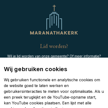
Lid worden?
Wil je lid worden van onze gemeente? Of meer informatie?
contact
Neem dan
op met de Scriba.
Wij gebruiken cookies
Contactinformatie
Wij gebruiken functionele en analytische cookies om
de website goed te laten werken en
gebruikersinteracties te meten voor optimalisatie. Als u
Hillevliet 116
een preek terugkijkt en de YouTube-opname start,
3079KD Rotterdam
kan YouTube cookies plaatsen. Een lijst met alle