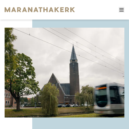
Home
Diensten
Over ons
Activiteiten
De Maranathakerk
Contact